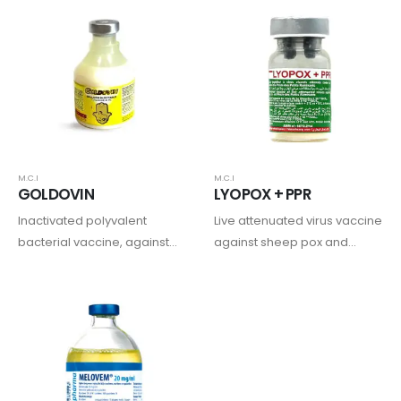
M.C.I
M.C.I
GOLDOVIN
LYOPOX + PPR
Inactivated polyvalent
Live attenuated virus vaccine
bacterial vaccine, against
against sheep pox and
enterotoxemia, gas
peste des petits ruminants in
gangrene, pasteurellosis
sheep and goats
and colibacillosis
septicemia in sheep and
goats combined with
ivermectin.