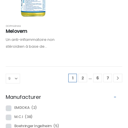
DOPHARMA
Melovem
Un anti-inflammatoire non
stéroïdien à base de
meloxicam, indiqué chez les
bovins et équins pour le
traitement de la douleur et
de l’inflammation associées
…
1
2
6
7
aux affections respiratoires,
locomotrices, digestives ou
post-opératoires,…
Manufacturer
-
EMDOKA
(2)
M.C.I
(38)
Boehringer Ingelheim
(5)