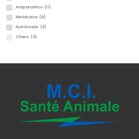
Antiparasitics
(11)
Metabolics
(8)
Nutritionals
(3)
Others
(0)