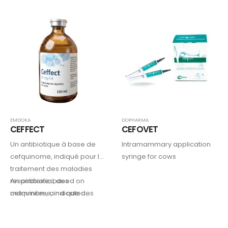
strain.
and Contagious Bovine
Pleuropneumonia (CBPP)
EMDOKA
DOPHARMA
CEFFECT
CEFOVET
Un antibiotique à base de
Intramammary application
cefquinome, indiqué pour le
syringe for cows
traitement des maladies
respiratoires, des
An antibiotic based on
mammites, ainsi que des
cefquinome, indicated…
dermatites digitales et inter-
digitales chez les bovins.