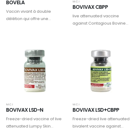
BOVELA
M.C.I
BOVIVAX CBPP
Vaccin vivant à double
live attenuated vaccine
délétion qui offre une
against Contagious Bovine
protection complète et
Pleuropneumonia (CBPP)
durable contre les virus de la
BVD de types 1 et 2, tout en
prévenant la naissance
d’animaux infectés…
M.C.I
M.C.I
BOVIVAX LSD-N
BOVIVAX LSD+CBPP
Freeze-dried vaccine of live
Freeze-dried live attenuated
attenuated Lumpy Skin
bivalent vaccine against
Disease virus- Neethling
Lumpy Skin Disease (LSD)