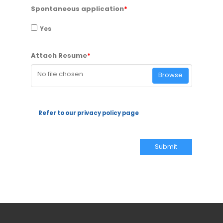
Spontaneous application
*
Yes
Attach Resume
*
No file chosen
Browse
Refer to our privacy policy page
Submit