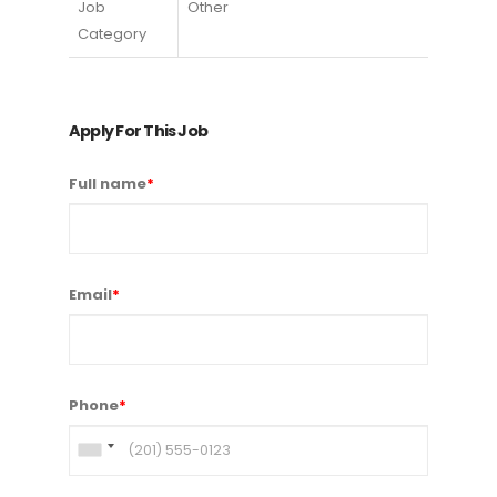
Job
Other
Category
Apply For This Job
Full name
*
Email
*
Phone
*